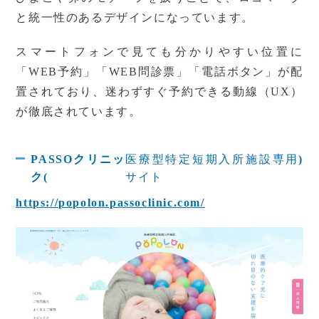
と統一性のあるデザインになっています。
スマートフォンで見ても分かりやすい位置に
「
WEB
予約」「
WEB
問診票」「電話ボタン」が配
置されており、迷わずすぐ予約できる動線（
UX
）
が徹底されています。
PASSOクリニッ
医療型特定短期入所施設専用
)
ク(
サイト
https://popolon.passoclinic.com/