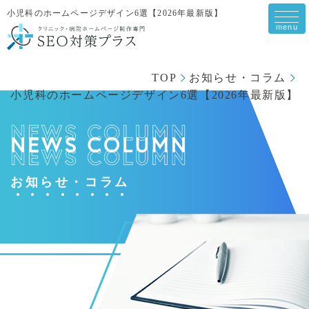
小児科のホームページデザイン6選【2026年最新版】
togg
navi
TOP
お知らせ・コラム
小児科のホームページデザイン6選【2026年最新版】
お
知
ら
せ
・
コ
ラ
ム